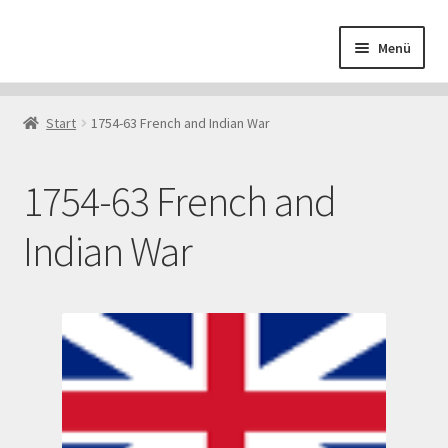
Zur
Zum
Menü
Navigation
Inhalt
springen
springen
Start
Start
1754-63 French and Indian War
AGB
1754-63 French and
Datenschutzerklärung
Indian War
Downloads
Echtheit von Bewertungen
Impressum
Kasse