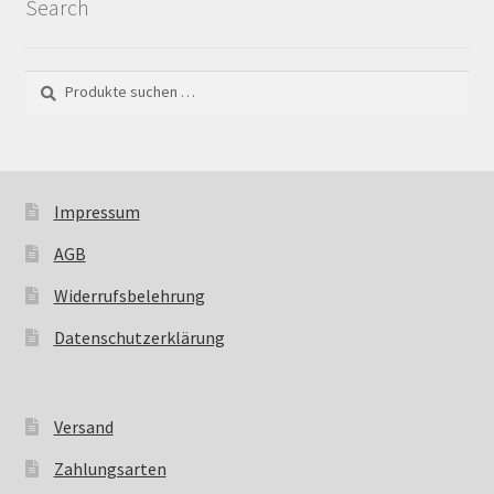
Search
Suchen
Suchen
nach:
Impressum
AGB
Widerrufsbelehrung
Datenschutzerklärung
Versand
Zahlungsarten