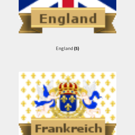
Kasse
Kontakt
Mein Konto
England
(5)
Mein Konto
Richtlinie für Rückerstattungen und Rückgaben
Shop
Versandarten
Warenkorb
Warenkorb