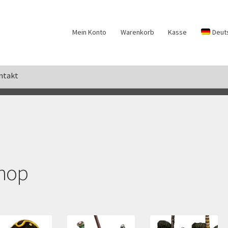
Mein Konto
Warenkorb
Kasse
Deut
ntakt
Echtheit von Bewertungen
Impressum
Kasse
Kasse
Kontakt
erstattungen und Rückgaben
Shop
Versandarten
Warenkorb
Waren
hop