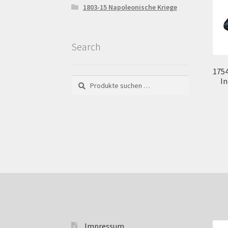
1803-15 Napoleonische Kriege
Search
1754
I
Suchen
Suchen
nach:
Impressum