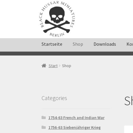
Zur
Zum
Navigation
Inhalt
springen
springen
Startseite
Shop
Downloads
Ko
Start
AGB
Datenschutzerklärung
Downloads
Start
Shop
Mein Konto
Mein Konto
Richtlinie für Rück
Widerrufsbelehrung
Zahlungsarten
S
Categories
1754-63 French and Indian War
1756-63 Siebenjähriger Krieg