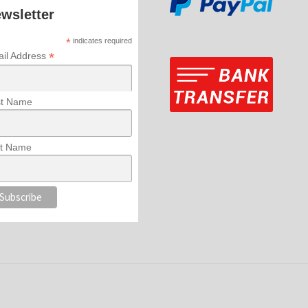
wsletter
*
indicates required
*
il Address
st Name
t Name