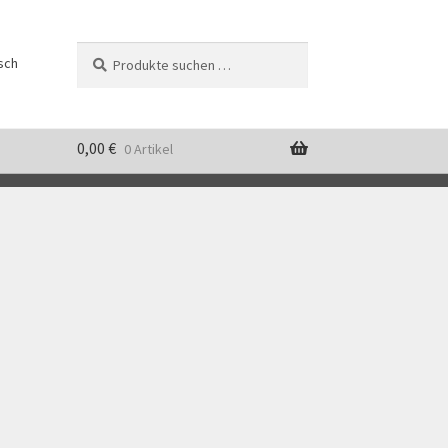
Suchen
Suchen
sch
nach:
0,00
€
0 Artikel
korb