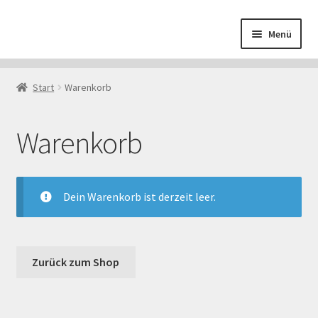
Zur
Zum
Menü
Navigation
Inhalt
springen
springen
Start
Start
Warenkorb
AGB
Warenkorb
Datenschutzerklärung
Downloads
Dein Warenkorb ist derzeit leer.
Echtheit von Bewertungen
Impressum
Zurück zum Shop
Kasse