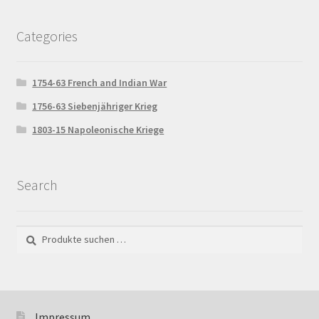
Kasse
Categories
Kontakt
1754-63 French and Indian War
Mein Konto
1756-63 Siebenjähriger Krieg
Mein Konto
1803-15 Napoleonische Kriege
Richtlinie für Rückerstattungen und Rückgaben
Search
Shop
Suchen
Suchen
Versandarten
nach:
Warenkorb
Warenkorb
Impressum