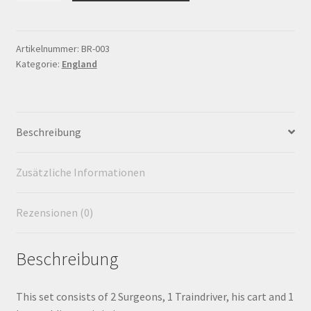
during
the
Widerrufsbelehrung
100days
Artikelnummer:
BR-003
Kategorie:
England
campaign
Zahlungsarten
Menge
Beschreibung
Zusätzliche Informationen
Rezensionen (0)
Beschreibung
This set consists of 2 Surgeons, 1 Traindriver, his cart and 1