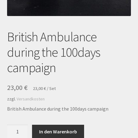
Kasse
Kontakt
British Ambulance
Mein Konto
during the 100days
Mein Konto
campaign
Richtlinie für Rückerstattungen und Rückgaben
23,00
€
Shop
23,00
€
/
Set
zzgl.
Versandkosten
Versandarten
British Ambulance during the 100days campaign
Warenkorb
British
In den Warenkorb
Ambulance
Warenkorb