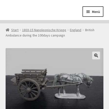
Zur
Zum
Menü
Navigation
Inhalt
springen
springen
Start
Start
1803-15 Napoleonische Kriege
England
British
Ambulance during the 100days campaign
AGB
Datenschutzerklärung
Downloads
🔍
Echtheit von Bewertungen
Impressum
Kasse