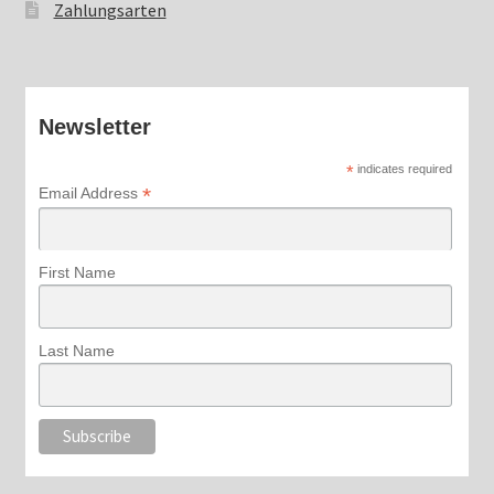
Zahlungsarten
Newsletter
*
indicates required
*
Email Address
First Name
Last Name