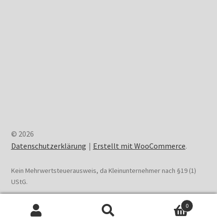
© 2026
Datenschutzerklärung
Erstellt mit WooCommerce
.
Kein Mehrwertsteuerausweis, da Kleinunternehmer nach §19 (1)
UStG.
0
Suchen
Suchen