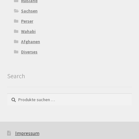
Rußland
Sachsen
Perser
Wahabi
Afghanen
Diverses
Search
Suchen
Suchen
nach:
Impressum