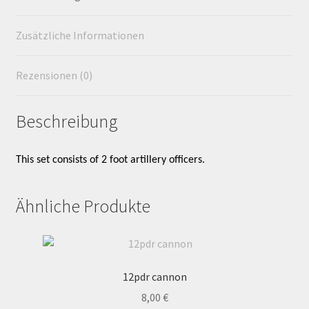
Widerrufsbelehrung
Zusätzliche Informationen
Zahlungsarten
Rezensionen (0)
Beschreibung
This set consists of 2 foot artillery officers.
Ähnliche Produkte
12pdr cannon
8,00
€