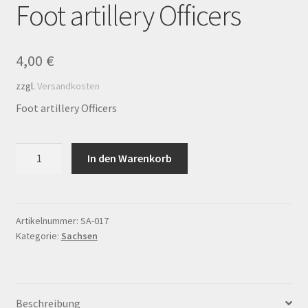
Foot artillery Officers
Kasse
Kontakt
4,00
€
Mein Konto
zzgl.
Versandkosten
Foot artillery Officers
Mein Konto
Foot
Richtlinie für Rückerstattungen und Rückgaben
In den Warenkorb
artillery
Officers
Shop
Menge
Artikelnummer:
SA-017
Versandarten
Kategorie:
Sachsen
Warenkorb
Beschreibung
Warenkorb