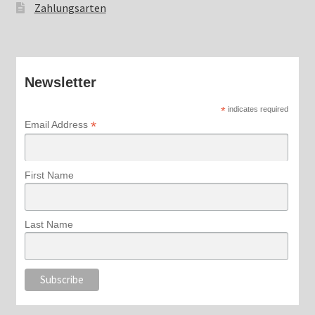
Zahlungsarten
Newsletter
*
indicates required
*
Email Address
First Name
Last Name