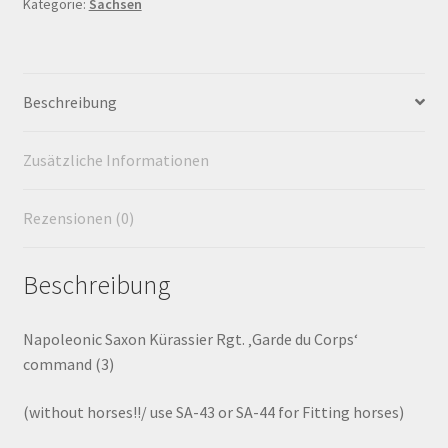
Kategorie:
Sachsen
Corps"
Command
Widerrufsbelehrung
Menge
Zahlungsarten
Beschreibung
Zusätzliche Informationen
Rezensionen (0)
Beschreibung
Napoleonic Saxon Kürassier Rgt. ‚Garde du Corps‘
command (3)
(without horses!!/ use SA-43 or SA-44 for Fitting horses)