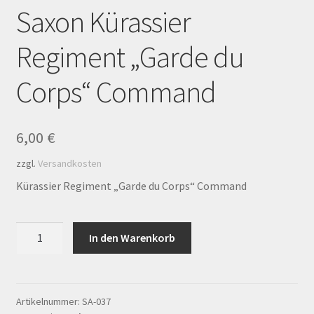
Saxon Kürassier
Kasse
Regiment „Garde du
Kontakt
Corps“ Command
Mein Konto
Mein Konto
6,00
€
Richtlinie für Rückerstattungen und Rückgaben
zzgl.
Versandkosten
Kürassier Regiment „Garde du Corps“ Command
Shop
Saxon
Versandarten
In den Warenkorb
Kürassier
Regiment
Warenkorb
"Garde
du
Artikelnummer:
SA-037
Warenkorb