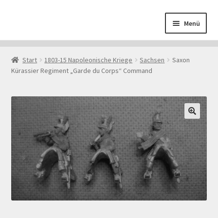
Zur
Zum
Menü
Navigation
Inhalt
springen
springen
Start
Start
1803-15 Napoleonische Kriege
Sachsen
Saxon
Kürassier Regiment „Garde du Corps“ Command
AGB
Datenschutzerklärung
Downloads
🔍
Echtheit von Bewertungen
Impressum
Kasse